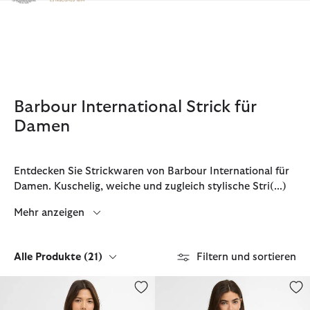
Klicken Sie hier, um unsere Barrierefreiheitserklärung anzuzeige
Barbour International Strick für
Damen
Entdecken Sie Strickwaren von Barbour International für
Damen. Kuschelig, weiche und zugleich stylische Stri
(...)
Mehr anzeigen
Alle Produkte
(21)
Filtern und sortieren
Cardigan Gigi
Pullover Nia Wasserfallausschnit