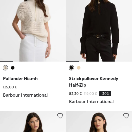
ausgewählt
ausgewählt
ausgewählt
ausgewählt
Pullunder Niamh
Strickpullover Kennedy
Half-Zip
139,00 €
Reduziert von
bis
83,30 €
119,00 €
-30%
Barbour International
Barbour International
Pullunder Niamh
Pullover Kyla Rib-Knit