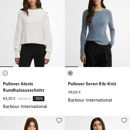
ausgewählt
ausgewählt
Pullover Alexis
Pullover Seren Rib-Knit
Rundhalsausschnitt
119,00 €
Reduziert von
bis
83,30 €
119,00 €
-30%
Barbour International
Barbour International
Cardigan Gigi
Pullunder Nova