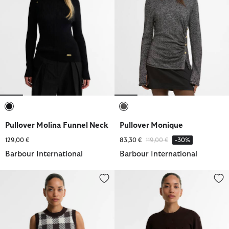
ausgewählt
ausgewählt
Pullover Molina Funnel Neck
Pullover Monique
Reduziert von
bis
129,00 €
83,30 €
119,00 €
-30%
Barbour International
Barbour International
Pullunder Amaya Check
Pullover Cyrus Rundhalsausschn