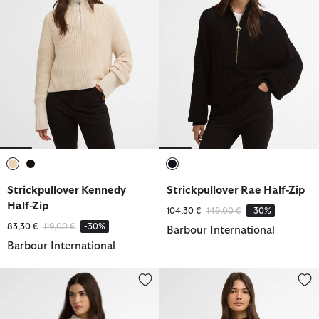
ausgewählt
ausgewählt
ausgewählt
Strickpullover Kennedy
Strickpullover Rae Half-Zip
Half-Zip
Reduziert von
bis
104,30 €
149,00 €
-30%
Reduziert von
bis
83,30 €
119,00 €
-30%
Barbour International
Barbour International
Pullunder Niamh
Strickpullover Kennedy Half-Zip