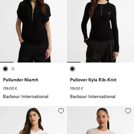
ausgewählt
ausgewählt
ausgewählt
Pullunder Niamh
Pullover Kyla Rib-Knit
139,00 €
119,00 €
Barbour International
Barbour International
Pullunder Nova
Pullover Cyrus Rundhalsausschn