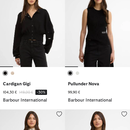
ausgewählt
ausgewählt
ausgewählt
ausgewählt
Cardigan Gigi
Pullunder Nova
Reduziert von
bis
104,30 €
149,00 €
-30%
99,90 €
Barbour International
Barbour International
Strickpullover Kennedy Half-Zip
Strickpullover Rae Half-Zip