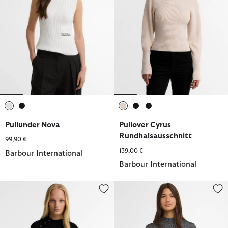
ausgewählt
ausgewählt
ausgewählt
ausgewählt
ausgewählt
Pullunder Nova
Pullover Cyrus
Rundhalsausschnitt
99,90 €
139,00 €
Barbour International
Barbour International
Pullover Molina Funnel Neck
Pullover Monique