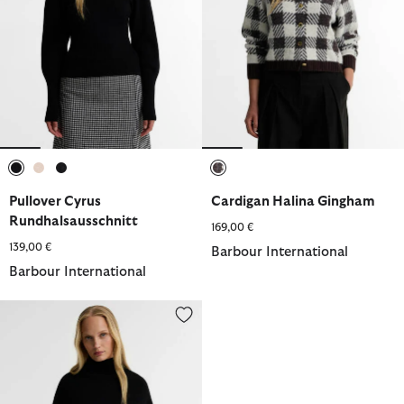
ausgewählt
ausgewählt
ausgewählt
ausgewählt
Pullover Cyrus
Cardigan Halina Gingham
Rundhalsausschnitt
169,00 €
139,00 €
Barbour International
Barbour International
Pullover Lilah aus Woll-Mix